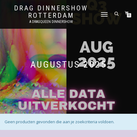
DRAG DINNERSHOW
ROTTERDAM
SCHAKEL
0
TUSSEN
A DRAGQUEEN DINNERSHOW
MENU
AUGUSTUS 2025
Geen producten gevonden die aan je zoekcriteria voldoen.