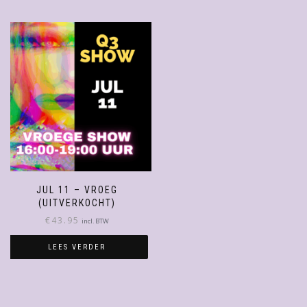
JUL 11 – VROEG
(UITVERKOCHT)
€
43.95
incl. BTW
LEES VERDER