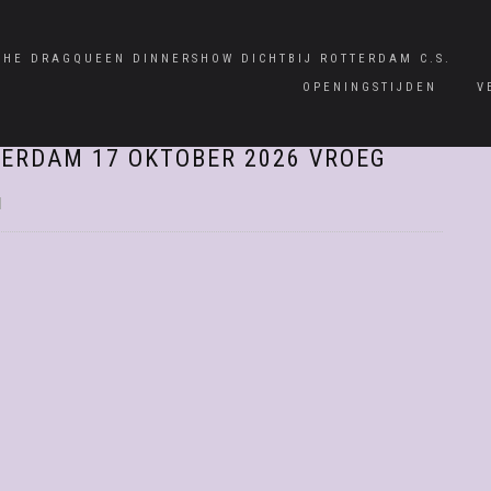
CHE DRAGQUEEN DINNERSHOW DICHTBIJ ROTTERDAM C.S.
OPENINGSTIJDEN
V
ERDAM 17 OKTOBER 2026 VROEG
|