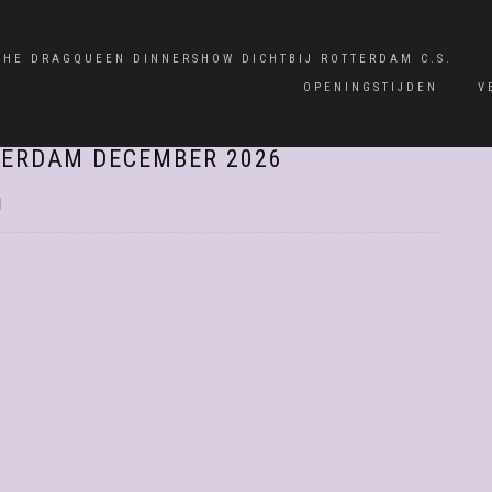
CHE DRAGQUEEN DINNERSHOW DICHTBIJ ROTTERDAM C.S.
OPENINGSTIJDEN
V
ERDAM DECEMBER 2026
|