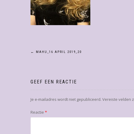
Bericht
←
MAHU_16 APRIL 2019_20
navigatie
GEEF EEN REACTIE
Je e-mailadres wordt niet gepubliceerd.
Vereiste velden 
Reactie
*