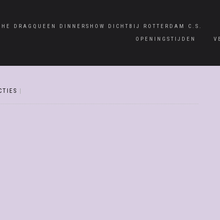
CHE DRAGQUEEN DINNERSHOW DICHTBIJ ROTTERDAM C.S.
OPENINGSTIJDEN
V
CTIES
|